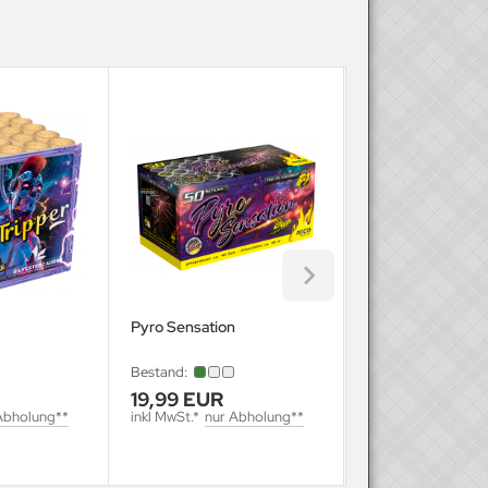
Pyro Sensation
V wie Vokuhila
Bestand:
Bestand:
noch 2 verfügbar
19,99 EUR
19,99 EUR
Abholung**
inkl MwSt.*
nur Abholung**
inkl MwSt.*
nur Ab