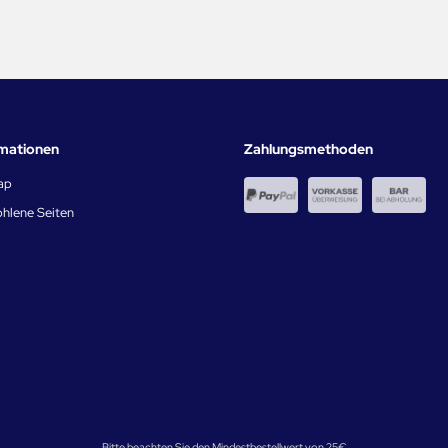
rmationen
Zahlungsmethoden
ap
hlene Seiten
Bitte beachten Sie den Mindestbestellwert von 25€