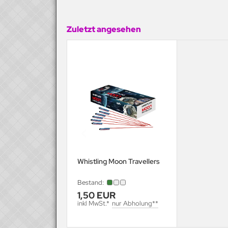
Zuletzt angesehen
Whistling Moon Travellers
Bestand:
1,50 EUR
inkl MwSt.*
nur Abholung**