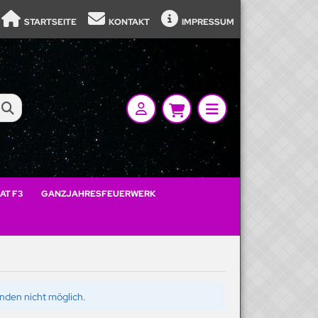
STARTSEITE
KONTAKT
IMPRESSUM
AT F3
GANZJAHRESFEUERWERK
ünden nicht möglich.