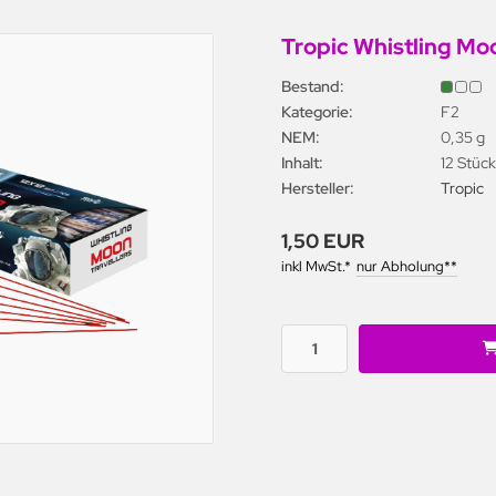
Tropic Whistling Moo
Bestand:
Kategorie:
F2
NEM:
0,35 g
Inhalt:
12 Stüc
Hersteller:
Tropic
1,50 EUR
inkl MwSt.*
nur Abholung**