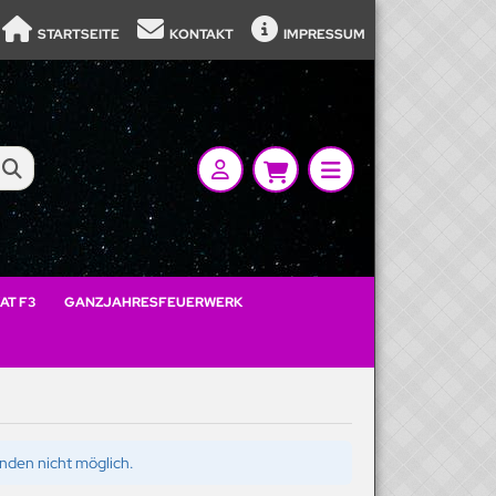
STARTSEITE
KONTAKT
IMPRESSUM
AT F3
GANZJAHRESFEUERWERK
ünden nicht möglich.