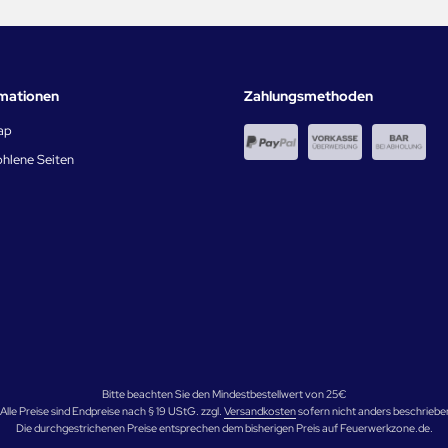
rmationen
Zahlungsmethoden
ap
hlene Seiten
Bitte beachten Sie den Mindestbestellwert von 25€
 Alle Preise sind Endpreise nach § 19 UStG. zzgl.
Versandkosten
sofern nicht anders beschriebe
Die durchgestrichenen Preise entsprechen dem bisherigen Preis auf Feuerwerkzone.de.