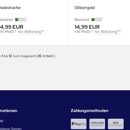
Jadedrache
Glitzergold
Bestand:
Bestand:
14,99 EUR
14,99 EUR
nkl MwSt.*
nur Abholung**
inkl MwSt.*
nur Abholung**
e
1
bis
12
(von insgesamt
26
Artikeln)
rmationen
Zahlungsmethoden
ap
hlene Seiten