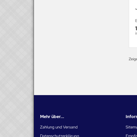
i
Zeig
Mehr über...
Info
Zahlung und Versand
Sitem
Datenschutzerklärung
Empfo