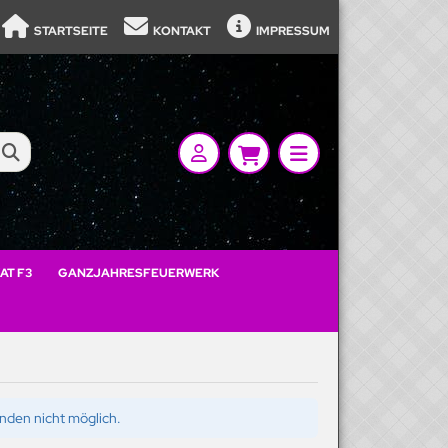
STARTSEITE
KONTAKT
IMPRESSUM
AT F3
GANZJAHRESFEUERWERK
ünden nicht möglich.