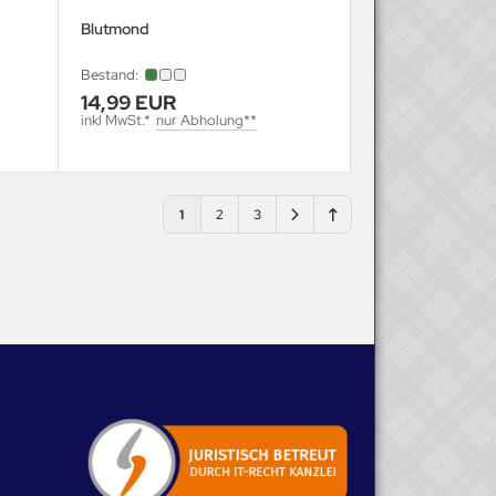
Blutmond
Bestand:
14,99 EUR
inkl MwSt.*
nur Abholung**
1
2
3