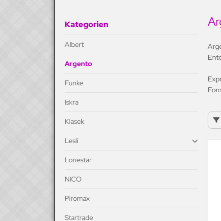
li
Ar
Kategorien
nestar
Albert
Arge
gnum Feuerwerk
Entd
Argento
CO
Expr
Funke
For
romax
Iskra
rounion
Klasek
artrade
Lesli
opic
Lonestar
NICO
Piromax
Startrade