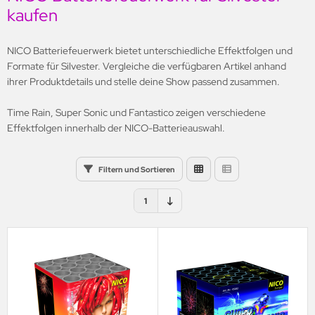
kaufen
li
nestar
NICO Batteriefeuerwerk bietet unterschiedliche Effektfolgen und
Formate für Silvester. Vergleiche die verfügbaren Artikel anhand
gnum Feuerwerk
ihrer Produktdetails und stelle deine Show passend zusammen.
CO
Time Rain, Super Sonic und Fantastico zeigen verschiedene
Effektfolgen innerhalb der NICO-Batterieauswahl.
romax
rounion
Filtern und Sortieren
artrade
1
opic