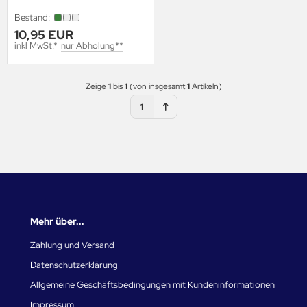
Bestand:
10,95 EUR
inkl MwSt.*
nur Abholung**
Zeige
1
bis
1
(von insgesamt
1
Artikeln)
1
Mehr über...
Zahlung und Versand
Datenschutzerklärung
Allgemeine Geschäftsbedingungen mit Kundeninformationen
Impressum