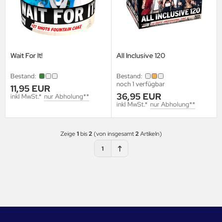
Wait For It!
All Inclusive 120
Bestand:
Bestand:
noch 1 verfügbar
11,95 EUR
36,95 EUR
inkl MwSt.*
nur Abholung**
inkl MwSt.*
nur Abholung**
Zeige
1
bis
2
(von insgesamt
2
Artikeln)
1