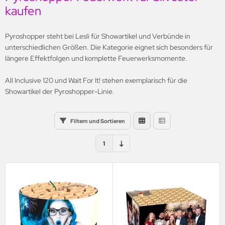
kaufen
li
nestar
Pyroshopper steht bei Lesli für Showartikel und Verbünde in
unterschiedlichen Größen. Die Kategorie eignet sich besonders für
gnum Feuerwerk
längere Effektfolgen und komplette Feuerwerksmomente.
CO
All Inclusive 120 und Wait For It! stehen exemplarisch für die
Showartikel der Pyroshopper-Linie.
romax
rounion
Filtern und Sortieren
artrade
1
opic