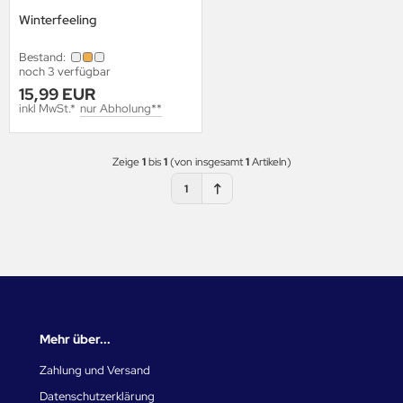
Winterfeeling
Bestand:
noch 3 verfügbar
15,99 EUR
inkl MwSt.*
nur Abholung**
Zeige
1
bis
1
(von insgesamt
1
Artikeln)
1
Mehr über...
Zahlung und Versand
Datenschutzerklärung