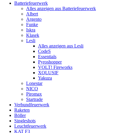
Batteriefeuerwerk
Alles anzeigen aus Batteriefeuerwerk
Albert
Argento
Funke
Iskra
Klasek
Lesli
Alles anzeigen aus Lesli
CodeS
Essentials
Pyroshopper
VOLT! Fireworks
XQLUSIF
Yakuza
Lonestar
NICO
Piromax
Startrade
Verbundfeuerwerk
Raketen
Böller
Singleshots
Leuchtfeuerwerk
KAT F3