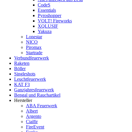
CodeS
Essentials
Pyroshopper
VOLT! Fireworks
XQLUSIF
Yakuza
Lonestar
NICO
Piromax
Startrade
Verbundfeuerwerk
Raketen
Böller
Singleshots
Leuchtfeuerwerk
KAT F3
Ganzjahresfeuerwerk
Bengal und Rauchartikel
Hersteller
ABA Feuerwerk
Albert
Argento
Cialfir
FireEvent