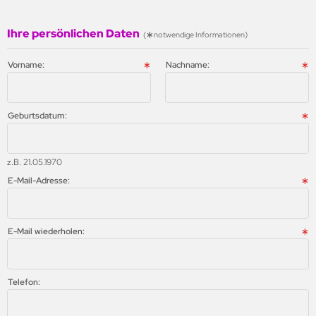
CO
li
Ihre persönlichen Daten
(
notwendige Informationen)
romax
nestar
Vorname:
Nachname:
artrade
gnum Feuerwerk
CO
Geburtsdatum:
romax
z.B. 21.05.1970
rounion
E-Mail-Adresse:
artrade
opic
E-Mail wiederholen:
Telefon: