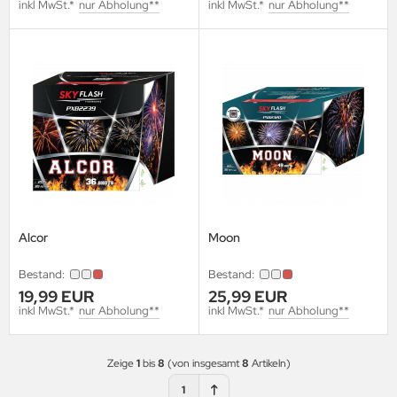
inkl MwSt.*
nur Abholung**
inkl MwSt.*
nur Abholung**
Alcor
Moon
Bestand:
Bestand:
19,99 EUR
25,99 EUR
inkl MwSt.*
nur Abholung**
inkl MwSt.*
nur Abholung**
Zeige
1
bis
8
(von insgesamt
8
Artikeln)
1