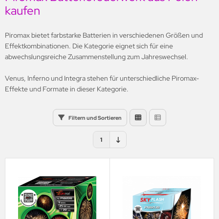
kaufen
li
nestar
Piromax bietet farbstarke Batterien in verschiedenen Größen und
Effektkombinationen. Die Kategorie eignet sich für eine
gnum Feuerwerk
abwechslungsreiche Zusammenstellung zum Jahreswechsel.
CO
Venus, Inferno und Integra stehen für unterschiedliche Piromax-
Effekte und Formate in dieser Kategorie.
romax
rounion
Filtern und Sortieren
artrade
1
opic