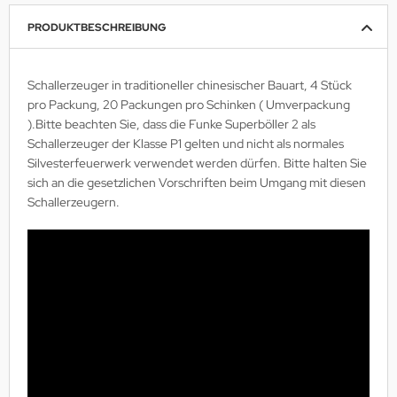
PRODUKTBESCHREIBUNG
Schallerzeuger in traditioneller chinesischer Bauart, 4 Stück
pro Packung, 20 Packungen pro Schinken ( Umverpackung
).Bitte beachten Sie, dass die Funke Superböller 2 als
Schallerzeuger der Klasse P1 gelten und nicht als normales
Silvesterfeuerwerk verwendet werden dürfen. Bitte halten Sie
sich an die gesetzlichen Vorschriften beim Umgang mit diesen
Schallerzeugern.